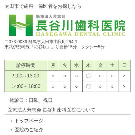
太田市で歯科・歯医者をお探しなら
〒373-0036 群馬県太田市由良町294-1
東武伊勢崎線「細谷駅」より徒歩15分、タクシー5分
診療時間
月
火
水
木
金
土
日
9:00～13:00
○
○
○
〇
○
○
×
14:00～18:00
○
○
○
〇
○
○
×
休診日：日曜、祝日
医療法人芳志会 長谷川歯科医院について
トップページ
医院のご紹介